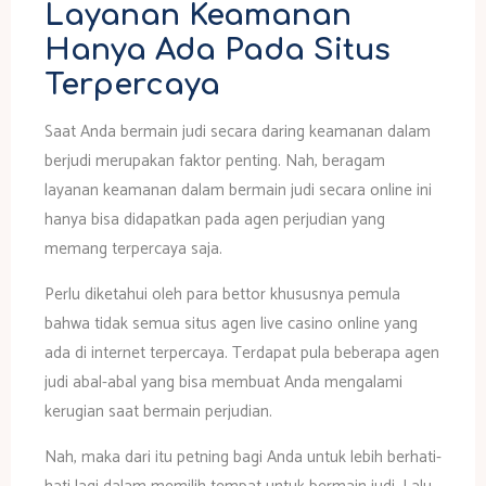
Layanan Keamanan
Hanya Ada Pada Situs
Terpercaya
Saat Anda bermain judi secara daring keamanan dalam
berjudi merupakan faktor penting. Nah, beragam
layanan keamanan dalam bermain judi secara online ini
hanya bisa didapatkan pada agen perjudian yang
memang terpercaya saja.
Perlu diketahui oleh para bettor khususnya pemula
bahwa tidak semua situs agen live casino online yang
ada di internet terpercaya. Terdapat pula beberapa agen
judi abal-abal yang bisa membuat Anda mengalami
kerugian saat bermain perjudian.
Nah, maka dari itu petning bagi Anda untuk lebih berhati-