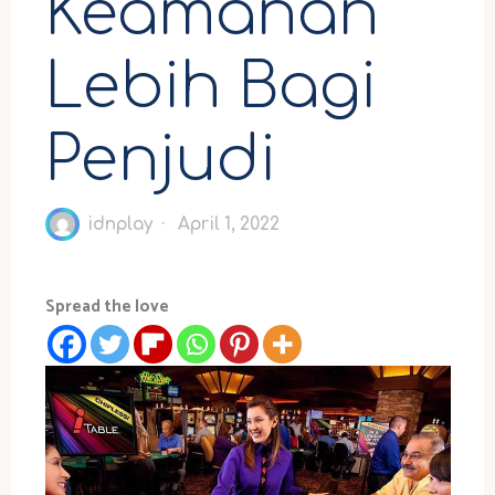
Keamanan
Lebih Bagi
Penjudi
idnplay
April 1, 2022
Spread the love