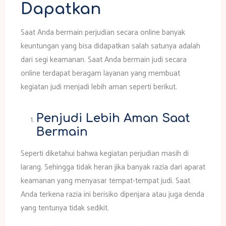
Dapatkan
Saat Anda bermain perjudian secara online banyak
keuntungan yang bisa didapatkan salah satunya adalah
dari segi keamanan. Saat Anda bermain judi secara
online terdapat beragam layanan yang membuat
kegiatan judi menjadi lebih aman seperti berikut.
Penjudi Lebih Aman Saat
Bermain
Seperti diketahui bahwa kegiatan perjudian masih di
larang. Sehingga tidak heran jika banyak razia dari aparat
keamanan yang menyasar tempat-tempat judi. Saat
Anda terkena razia ini berisiko dipenjara atau juga denda
yang tentunya tidak sedikit.