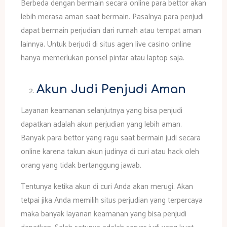
Berbeda dengan bermain secara online para bettor akan
lebih merasa aman saat bermain. Pasalnya para penjudi
dapat bermain perjudian dari rumah atau tempat aman
lainnya. Untuk berjudi di situs agen live casino online
hanya memerlukan ponsel pintar atau laptop saja.
Akun Judi Penjudi Aman
Layanan keamanan selanjutnya yang bisa penjudi
dapatkan adalah akun perjudian yang lebih aman.
Banyak para bettor yang ragu saat bermain judi secara
online karena takun akun judinya di curi atau hack oleh
orang yang tidak bertanggung jawab.
Tentunya ketika akun di curi Anda akan merugi. Akan
tetpai jika Anda memilih situs perjudian yang terpercaya
maka banyak layanan keamanan yang bisa penjudi