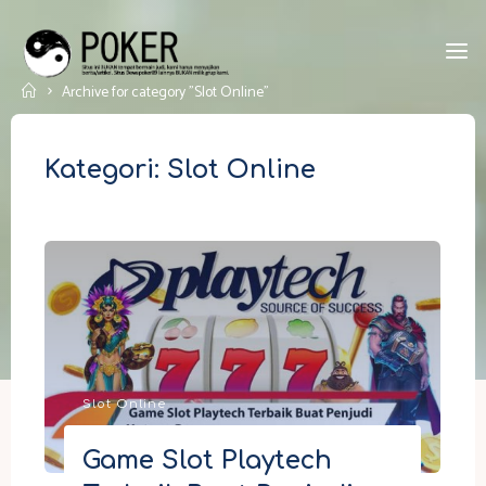
Skip
to
content
Home
Archive for category "Slot Online"
Kategori:
Slot Online
Slot Online
Game Slot Playtech