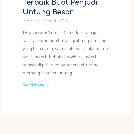
Terbaik Buat Penjudi
Untung Besar
idnplay
Mei 14, 2022
Dewapoker89.net – Dalam bermain judi
secara online ada banyak pilihan games judi
yang bisa dipilih, salah satunya adalah game
slot Playtech terbaik. Provider playtech
banyak di pilih oleh para penjudi karena
memang bisa beri untung …
Read more
"Game
Slot
Playtech
Terbaik
Buat
Penjudi