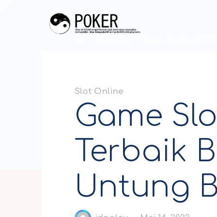
Skip
to
content
Home
Slot Online
Game Slot Playtech Te
Slot Online
Game Slo
Terbaik B
Untung B