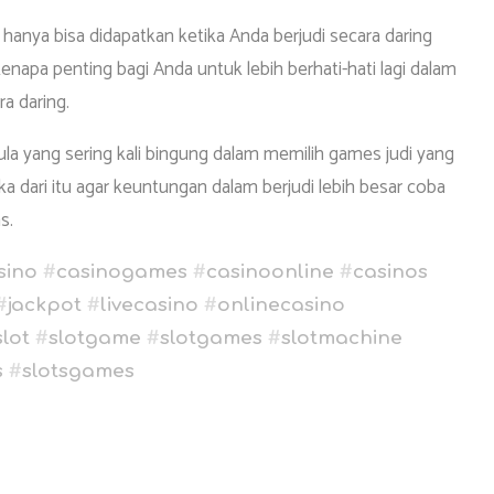
hanya bisa didapatkan ketika Anda berjudi secara daring
kenapa penting bagi Anda untuk lebih berhati-hati lagi dalam
a daring.
la yang sering kali bingung dalam memilih games judi yang
 dari itu agar keuntungan dalam berjudi lebih besar coba
s.
sino
#
casinogames
#
casinoonline
#
casinos
#
jackpot
#
livecasino
#
onlinecasino
slot
#
slotgame
#
slotgames
#
slotmachine
s
#
slotsgames