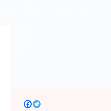
Search
Trik Poker
About Us
Privacy Policy