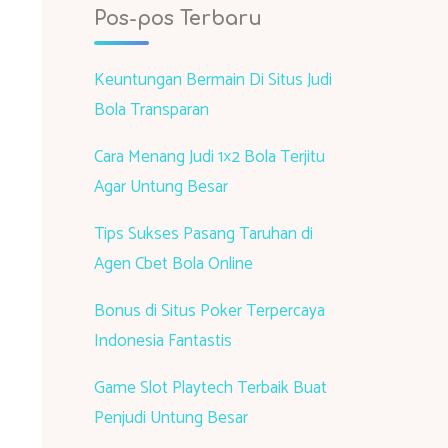
Pos-pos Terbaru
Keuntungan Bermain Di Situs Judi
Bola Transparan
Cara Menang Judi 1×2 Bola Terjitu
Agar Untung Besar
Tips Sukses Pasang Taruhan di
Agen Cbet Bola Online
Bonus di Situs Poker Terpercaya
Indonesia Fantastis
Game Slot Playtech Terbaik Buat
Penjudi Untung Besar