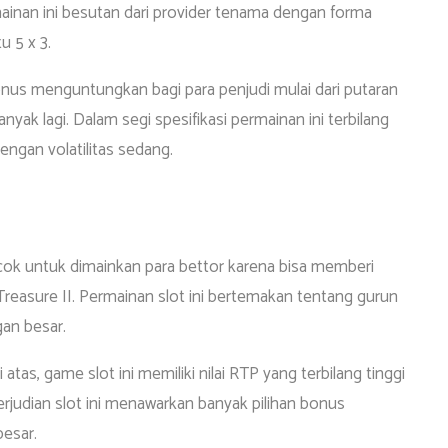
mainan ini besutan dari provider tenama dengan forma
u 5 x 3.
nus menguntungkan bagi para penjudi mulai dari putaran
yak lagi. Dalam segi spesifikasi permainan ini terbilang
ngan volatilitas sedang.
ok untuk dimainkan para bettor karena bisa memberi
reasure II. Permainan slot ini bertemakan tentang gurun
an besar.
as, game slot ini memiliki nilai RTP yang terbilang tinggi
Perjudian slot ini menawarkan banyak pilihan bonus
esar.