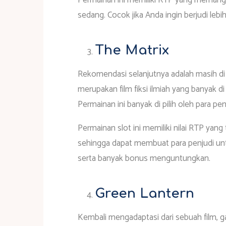
Permainan ini memiliki RTP yang memang t
sedang. Cocok jika Anda ingin berjudi leb
The Matrix
Rekomendasi selanjutnya adalah masih di a
merupakan film fiksi ilmiah yang banyak d
Permainan ini banyak di pilih oleh para p
Permainan slot ini memiliki nilai RTP yang
sehingga dapat membuat para penjudi untu
serta banyak bonus menguntungkan.
Green Lantern
Kembali mengadaptasi dari sebuah film, gam