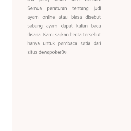
Semua peraturan tentang judi
ayam online atau biasa disebut
sabung ayam dapat kalian baca
disana. Kami sajikan berita tersebut
hanya untuk pembaca setia dari
situs dewapoker89.