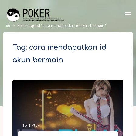
Skip
to
content
Home
Posts tagged "cara mendapatkan id akun bermain"
Tag:
cara mendapatkan id
akun bermain
IDN Play